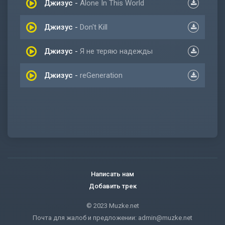
Джизус
-
Alone In This World
Джизус
-
Don't Kill
Джизус
-
Я не теряю надежды
Джизус
-
reGeneration
Написать нам
Добавить трек
© 2023 Muzke.net
Почта для жалоб и предложении:
admin@muzke.net