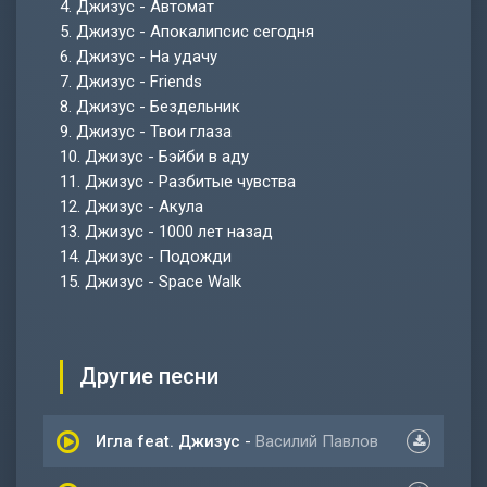
4.
Джизус - Автомат
5.
Джизус - Апокалипсис сегодня
6.
Джизус - На удачу
7.
Джизус - Friends
8.
Джизус - Бездельник
9.
Джизус - Твои глаза
10.
Джизус - Бэйби в аду
11.
Джизус - Разбитые чувства
12.
Джизус - Акула
13.
Джизус - 1000 лет назад
14.
Джизус - Подожди
15.
Джизус - Space Walk
Другие песни
Игла feat. Джизус
-
Василий Павлов