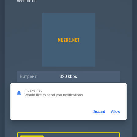
бесплатно
Битрейт:
320 kbps
Размер:
6.66 МБ
muzke.net
Would like to send you notifications
Длительность:
2:54
Дата релиза:
11 ноябрь 2022
Discard
Allow