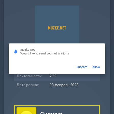
muzke.net
Would like to send you notifications
Битрейт:
320 kbps
Размер:
6.86 МБ
Discard
Allow
Длительность:
2:59
Дата релиза:
03 февраль 2023