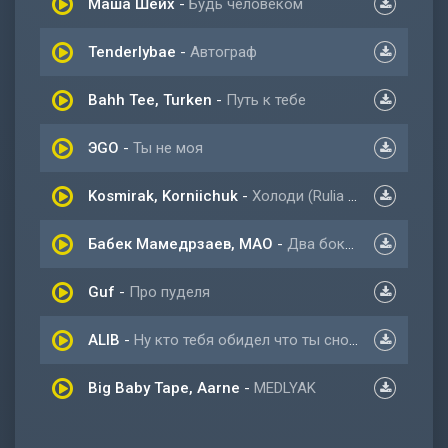
Маша Шейх
-
Будь человеком
Tenderlybae
-
Автограф
Bahh Tee, Turken
-
Путь к тебе
ЭGO
-
Ты не моя
Kosmirak, Korniichuk
-
Холоди (Rulia & nezzi remix)
Бабек Мамедрзаев, MAO
-
Два бокала вина
Guf
-
Про пуделя
ALIB
-
Ну кто тебя обидел что ты снова плачешь
Big Baby Tape, Aarne
-
MEDLYAK