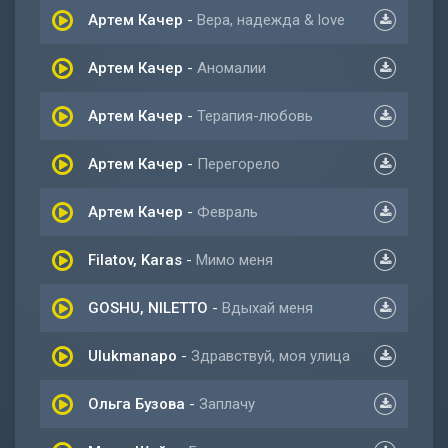
Артем Качер
-
Вера, надежда & love
Артем Качер
-
Аномалии
Артем Качер
-
Терапия-любовь
Артем Качер
-
Перегорело
Артем Качер
-
Февраль
Filatov, Karas
-
Мимо меня
GOSHU, NILETTO
-
Вдыхай меня
Ulukmanapo
-
Здравствуй, моя улица
Ольга Бузова
-
Заплачу