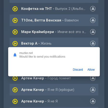
Конфетка на ТНТ
-
Выпуск 2 (Альбом)
T1One, Ветта Венская
-
Вавилон
Мари Краймбрери
-
Иначе всё это зря
Вектор А
-
Жизнь
muzke.net
WhyBaby
-
CASH
Would like to send you notifications
Артем Качер
-
Февраль (Новый альбом 2023)
Discard
Allow
Артем Качер
-
Город помнит
Артем Качер
-
Я не Я (epilogue)
Артем Качер
-
Я не Я