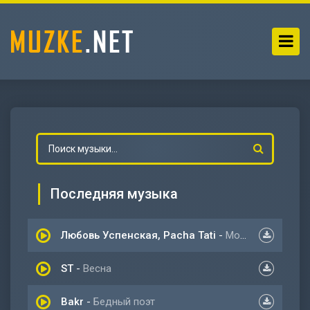
Последняя музыка
Любовь Успенская, Pacha Tati
-
Мольба
ST
-
Весна
-
Мольба
Bakr
-
Бедный поэт