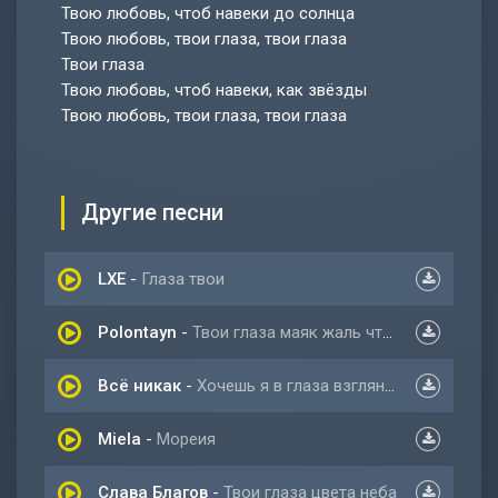
Твою любовь, чтоб навеки до солнца
Твою любовь, твои глаза, твои глаза
Твои глаза
Твою любовь, чтоб навеки, как звёзды
Твою любовь, твои глаза, твои глаза
Другие песни
LXE
-
Глаза твои
Polontayn
-
Твои глаза маяк жаль что ты не моя
Всё никак
-
Хочешь я в глаза взгляну в твои глаза
Miela
-
Мореия
Слава Благов
-
Твои глаза цвета неба