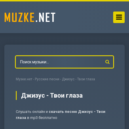
Музке.нет
-
Русские песни
- Джизус - Твои глаза
Джизус - Твои глаза
Слушать онлайн и
скачать песню Джизус - Твои
-
Мольба
глаза
в mp3 бесплатно