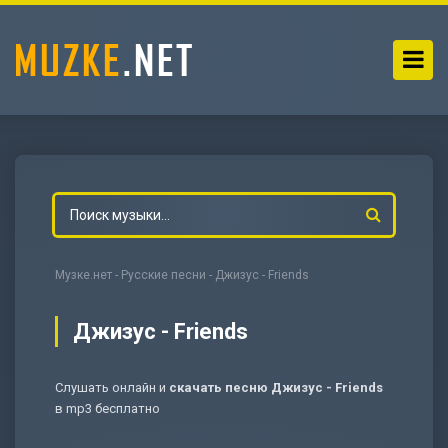
Музке.нет
-
Русские песни
- Джизус - Friends
Джизус - Friends
Слушать онлайн и
скачать песню Джизус - Friends
-
Мольба
в mp3 бесплатно