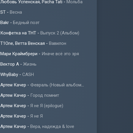
Любовь Успенская, Pacha Tati
-
Мольба
ST
-
Весна
Bakr
-
Бедный поэт
Конфетка на ТНТ
-
Выпуск 2 (Альбом)
T1One, Ветта Венская
-
Вавилон
Мари Краймбрери
-
Иначе всё это зря
Вектор А
-
Жизнь
WhyBaby
-
CASH
Артем Качер
-
Февраль (Новый альбом 2023)
Артем Качер
-
Город помнит
Артем Качер
-
Я не Я (epilogue)
Артем Качер
-
Я не Я
Артем Качер
-
Вера, надежда & love