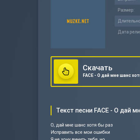
Размер:
Длительно
Дата рели
Скачать
Текст песни FACE - О дай м
О, дай мне шанс хотя бы раз
Исправить все мои ошибки
Я не хочу винить тебя, но