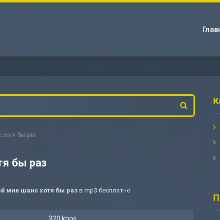
Глав
К
с хотя бы раз
тя бы раз
ай мне шанс хотя бы раз
в mp3 бесплатно
П
320 kbps