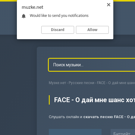
muzke.net
Would like to send you notifications
Discard
Allow
Музке.нет
-
Русские песни
- FACE - О дай мне шан
FACE - О дай мне шанс хо
Слушать онлайн и
скачать песню FACE - О д
-
Мольба
Битрейт: