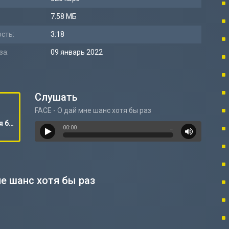
7.58 МБ
сть:
3:18
за:
09 январь 2022
Слушать
FACE - О дай мне шанс хотя бы раз
FACE - О дай мне шанс хотя бы раз
00:00
…
не шанс хотя бы раз