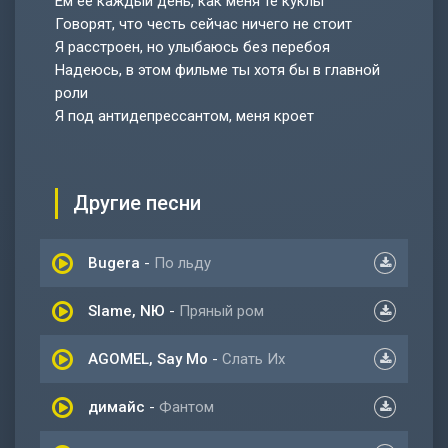
Ем её каждый день, как меня те куклы
Говорят, что честь сейчас ничего не стоит
Я расстроен, но улыбаюсь без перебоя
Надеюсь, в этом фильме ты хотя бы в главной
роли
Я под антидепрессантом, меня кроет
Другие песни
Bugera
-
По льду
Slame, NЮ
-
Пряный ром
AGOMEL, Say Mo
-
Слать Их
димайс
-
Фантом