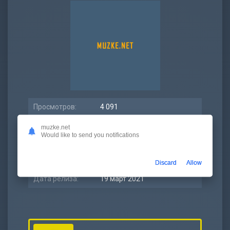
Просмотров:
4 091
Битрейт:
320 kbps
muzke.net
Would like to send you notifications
Размер:
5.73 МБ
Длительность:
2:29
Discard
Allow
Дата релиза:
19 март 2021