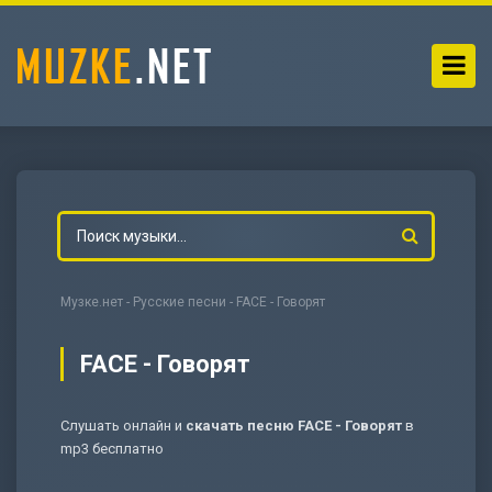
Музке.нет
-
Русские песни
- FACE - Говорят
FACE - Говорят
Слушать онлайн и
скачать песню FACE - Говорят
в
-
Мольба
mp3 бесплатно