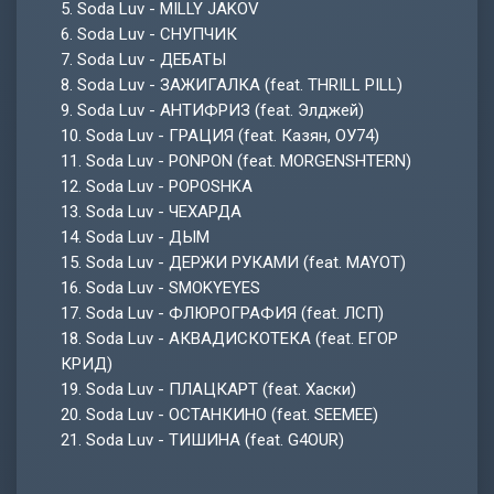
5.
Soda Luv - MILLY JAKOV
6.
Soda Luv - СНУПЧИК
7.
Soda Luv - ДЕБАТЫ
8.
Soda Luv - ЗАЖИГАЛКА (feat. THRILL PILL)
9.
Soda Luv - АНТИФРИЗ (feat. Элджей)
10.
Soda Luv - ГРАЦИЯ (feat. Казян, ОУ74)
11.
Soda Luv - PONPON (feat. MORGENSHTERN)
12.
Soda Luv - POPOSHKA
13.
Soda Luv - ЧЕХАРДА
14.
Soda Luv - ДЫМ
15.
Soda Luv - ДЕРЖИ РУКАМИ (feat. MAYOT)
16.
Soda Luv - SMOKYEYES
17.
Soda Luv - ФЛЮРОГРАФИЯ (feat. ЛСП)
18.
Soda Luv - АКВАДИСКОТЕКА (feat. ЕГОР
КРИД)
19.
Soda Luv - ПЛАЦКАРТ (feat. Хаски)
20.
Soda Luv - ОСТАНКИНО (feat. SEEMEE)
21.
Soda Luv - ТИШИНА (feat. G4OUR)