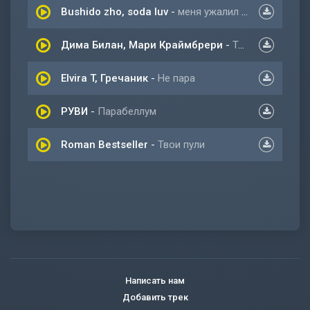
Bushido zho, soda luv
-
меня ужалил Вайпер прямо в печень
Дима Билан, Мари Краймбрери
-
Ты не моя пара
Elvira T, Гречаник
-
Не пара
РУВИ
-
Парабеллум
Roman Bestseller
-
Твои пули
Написать нам
Добавить трек