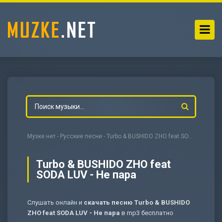
Музке.нет
-
Русские песни
- Turbo & BUSHIDO ZHO feat SODA LUV - Не пара
Turbo & BUSHIDO ZHO feat
SODA LUV - Не пара
-
Мольба
Слушать онлайн и
скачать песню Turbo & BUSHIDO
ZHO feat SODA LUV - Не пара
в mp3 бесплатно