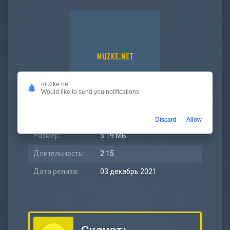
muzke.net
Would like to send you notifications
Битрейт:
320 kbps
Discard
Allow
Размер:
5.19 МБ
Длительность:
2:15
Дата релиза:
03 декабрь 2021