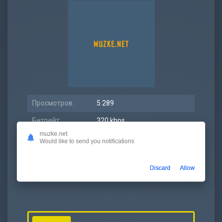
Просмотров:
5 289
Битрейт:
320 kbps
muzke.net
Размер:
5.94 МБ
Would like to send you notifications
Длительность:
2:33
Discard
Allow
Дата релиза:
02 июль 2021