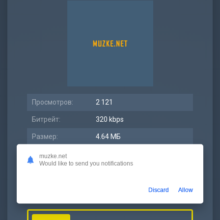
Просмотров:
2 121
Битрейт:
320 kbps
Размер:
4.64 МБ
Длительность:
2:01
muzke.net
Would like to send you notifications
Дата релиза:
21 февраль 2021
Discard
Allow