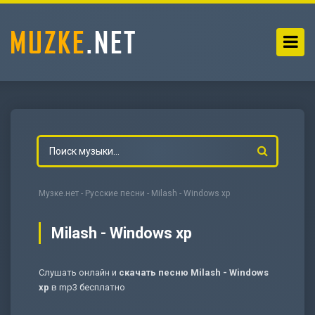
Музке.нет
-
Русские песни
- Milash - Windows xp
Milash - Windows xp
Слушать онлайн и
скачать песню Milash - Windows
-
Мольба
xp
в mp3 бесплатно