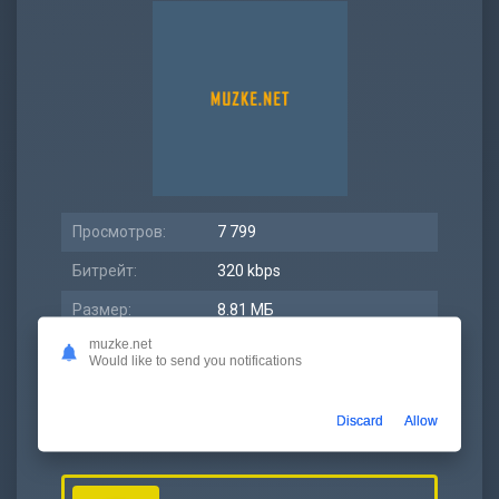
Просмотров:
7 799
Битрейт:
320 kbps
Размер:
8.81 МБ
muzke.net
Длительность:
3:50
Would like to send you notifications
Дата релиза:
15 декабрь 2020
Discard
Allow