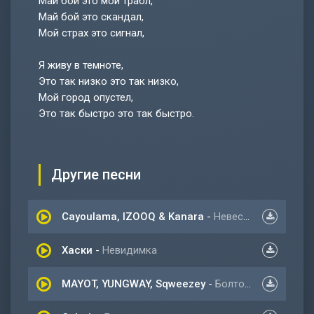
Май бой это мой трабл,
Май бой это скандал,
Мой страх это сигнал,
Я живу в темноте,
Это так низко это так низко,
Мой город опустел,
Это так быстро это так быстро.
Другие песни
Cayoulama, IZOOQ & Kanara
-
Невесомость
Хаски
-
Невидимка
MAYOT, YUNGWAY, Sqweezey
-
Болтовня