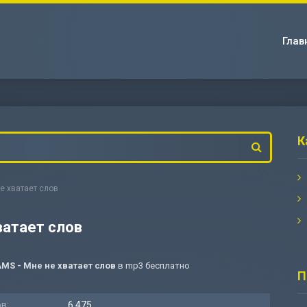
Глав
К
е хватает слов
ватает слов
MS - Мне не хватает слов
в mp3 бесплатно
П
в:
6 475