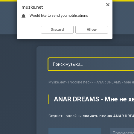
muzke.net
Would like to send you notifications
Discard
Allow
Музке.нет
-
Русские песни
- ANAR DREAMS - Мне н
ANAR DREAMS - Мне не х
Слушать онлайн и
скачать песню ANAR DREA
-
Мольба
Просмотро