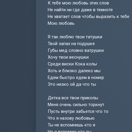
К тебе мою любовь этих слов
Не найти ни где даже в темноте
Не хватает слов чтобы выразить к тебе
Мою любовь
Я так люблю твои татушки
Твой запах на подушке
Губы мед словно ватрушки
Хочу твои веснушки
Среди виски Кока колы
Хоть и близко далеко мы
Едем быстро едем в номер
Это низко ой да что ты
Детка все твои приколы
Меня очень сильно торкнут
Пусть внутри забьется что то
Что я назову любовью
Ты не вспомнишь кто я
Но я вспомню кто ты