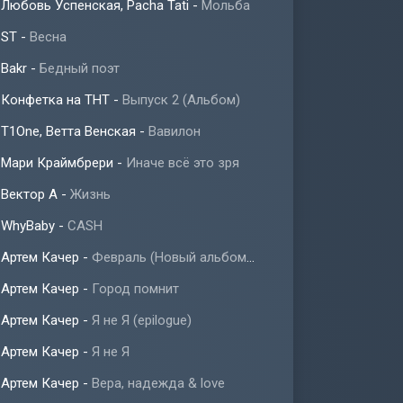
Любовь Успенская, Pacha Tati
-
Мольба
ST
-
Весна
Bakr
-
Бедный поэт
Конфетка на ТНТ
-
Выпуск 2 (Альбом)
T1One, Ветта Венская
-
Вавилон
Мари Краймбрери
-
Иначе всё это зря
Вектор А
-
Жизнь
WhyBaby
-
CASH
Артем Качер
-
Февраль (Новый альбом 2023)
Артем Качер
-
Город помнит
Артем Качер
-
Я не Я (epilogue)
Артем Качер
-
Я не Я
Артем Качер
-
Вера, надежда & love