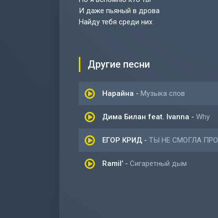
И даже пьяный в дрова
Найду тебя среди них
Другие песни
Нарайна
-
Музыка слов
Дима Билан feat. Ivanna
-
Why
ЕГОР КРИД
-
ТЫ НЕ СМОГЛА ПР
Ramil’
-
Сигаретный дым