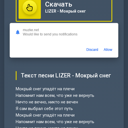
Скачать
LIZER - Мокрый снег
Слушать
muzke.net
Would like to send you notifications
LIZER - Мокрый снег
00:00
…
Discard
Allow
Текст песни LIZER - Мокрый снег
Мокрый снег упадёт на плечи
Напомнит нам всем, что уже не вернуть
Ничто не вечно, никто не вечен
Я сам выбрал себе этот путь
Мокрый снег упадёт на плечи
Напомнит нам всем, что уже не вернуть