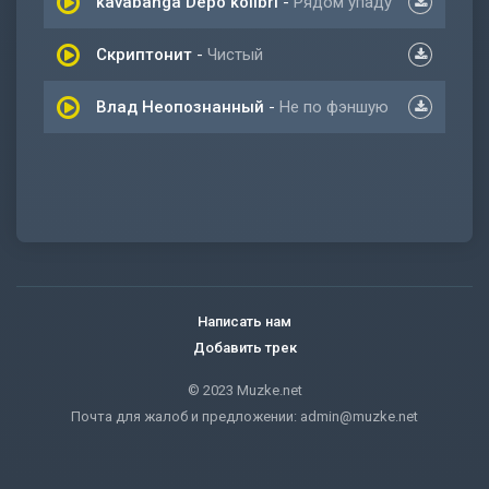
kavabanga Depo kolibri
-
Рядом упаду
Скриптонит
-
Чистый
Влад Неопознанный
-
Не по фэншую
Написать нам
Добавить трек
© 2023 Muzke.net
Почта для жалоб и предложении:
admin@muzke.net