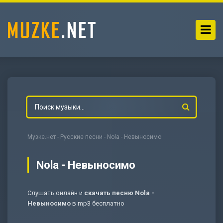
Музке.нет
-
Русские песни
- Nola - Невыносимо
Nola - Невыносимо
Слушать онлайн и
скачать песню Nola -
-
Мольба
Невыносимо
в mp3 бесплатно