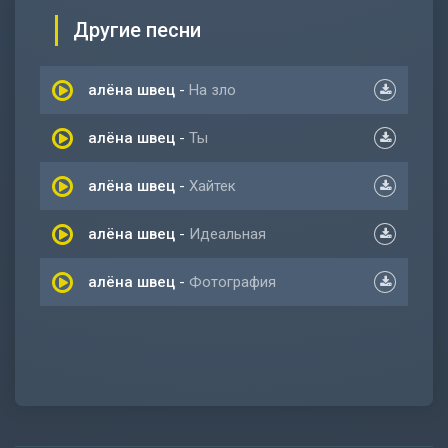
Другие песни
алёна швец
-
На зло
алёна швец
-
Ты
алёна швец
-
Хайтек
алёна швец
-
Идеальная
алёна швец
-
Фотография