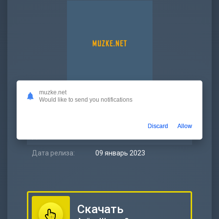
muzke.net
Would like to send you notifications
Битрейт:
320 kbps
Размер:
1.29 МБ
Discard
Allow
Длительность:
0:33
Дата релиза:
09 январь 2023
Скачать