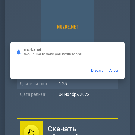
muzke.net
Would like to send you notifications
Битрейт:
320 kbps
Discard
Allow
Размер:
3.26 МБ
Длительность:
1:25
Дата релиза:
04 ноябрь 2022
Скачать