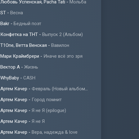
Любовь Успенская, Pacha Tati
-
Мольба
ST
-
Весна
Bakr
-
Бедный поэт
Конфетка на ТНТ
-
Выпуск 2 (Альбом)
T1One, Ветта Венская
-
Вавилон
Мари Краймбрери
-
Иначе всё это зря
Вектор А
-
Жизнь
WhyBaby
-
CASH
Артем Качер
-
Февраль (Новый альбом 2023)
Артем Качер
-
Город помнит
Артем Качер
-
Я не Я (epilogue)
Артем Качер
-
Я не Я
Артем Качер
-
Вера, надежда & love