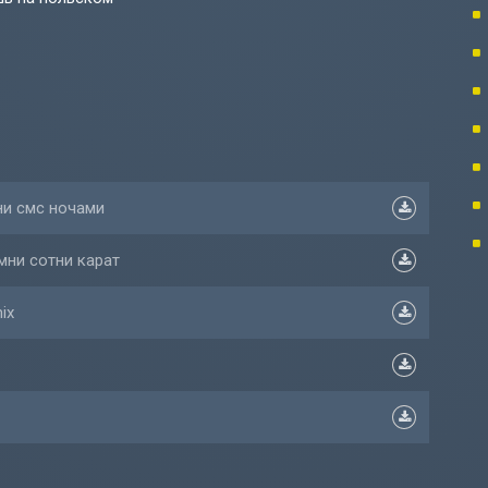
ни смс ночами
мни сотни карат
ix