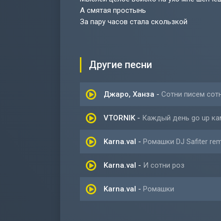
А смятая простынь
За пару часов стала скользкой
Другие песни
Джаро, Ханза
-
Сотни писем сот
VTORNIK
-
Каждый день go up ка
Karna.val
-
Ромашки DJ Safiter rem
Karna.val
-
И сотни роз
Karna.val
-
Ромашки