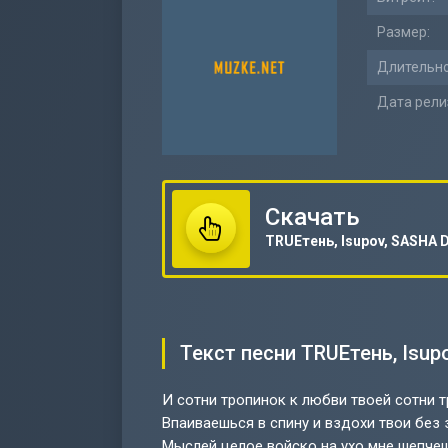
Размер:
Длительно
Дата рели
Скачать
Текст песни TRUEтень, Isu
И сотни тропинок к любви твоей сотни 
Впаиваешься в спину и вздохи твои без
Мыслей целое войско на ухо мне шепче