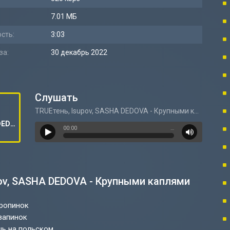
7.01 МБ
сть:
3:03
за:
30 декабрь 2022
Слушать
TRUEтень, Isupov, SASHA DEDOVA - Крупными каплями
TRUEтень, Isupov, SASHA DEDOVA - Крупными каплями
00:00
…
pov, SASHA DEDOVA - Крупными каплями
тропинок
 запинок
шь на польском