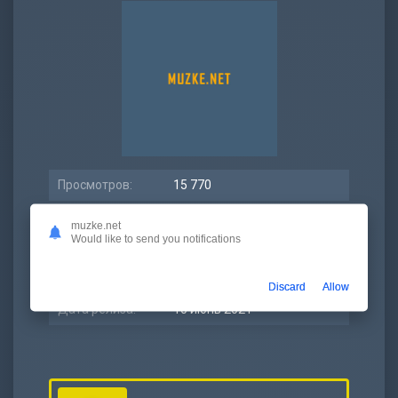
Просмотров:
15 770
Битрейт:
320 kbps
muzke.net
Would like to send you notifications
Размер:
5.98 МБ
Длительность:
2:29
Discard
Allow
Дата релиза:
10 июнь 2021