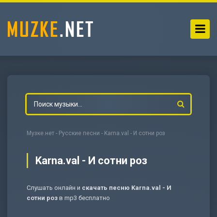
Музке.нет
-
Русские песни
- Karna.val - И сотни роз
Karna.val - И сотни роз
Слушать онлайн и
скачать песню Karna.val - И
-
Мольба
сотни роз
в mp3 бесплатно