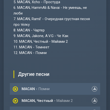
5.
MACAN, Xcho - Простуда
6.
MACAN, HammAli & Navai - Не умеешь, не
люби
7.
MACAN, Ramil' - Очередная грустная песня
про тёлку
8.
MACAN - Чартер
9.
MACAN, Jakone, A.V.G - Че Как
10.
MACAN, Честный - Майами 2
11.
MACAN - Темнеет
12.
MACAN - Помни
Другие песни
MACAN
-
Помни
MACAN, Честный
-
Майами 2