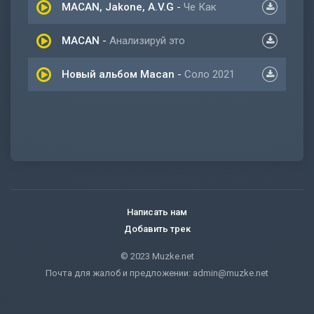
MACAN, Jakone, A.V.G
-
Че Как
MACAN
-
Анализируй это
Новый альбом Macan
-
Соло 2021
Написать нам
Добавить трек
© 2023 Muzke.net
Почта для жалоб и предложении:
admin@muzke.net