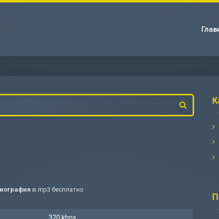
Глав
К
Биография
в mp3 бесплатно
П
320 kbps