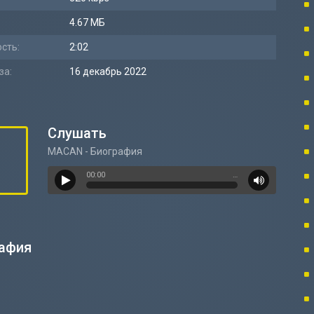
4.67 МБ
сть:
2:02
за:
16 декабрь 2022
Слушать
MACAN - Биография
00:00
…
рафия