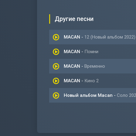
Другие песни
MACAN
-
12 (Новый альбом 2022)
MACAN
-
Помни
MACAN
-
Временно
MACAN
-
Кино 2
Новый альбом Macan
-
Соло 20