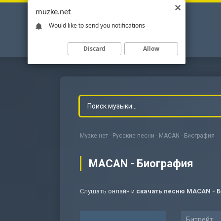
muzke.net
Would like to send you notifications
Discard
Allow
Музке.нет
-
Русские песни
- MACAN - Биография
MACAN - Биография
Слушать онлайн и
скачать песню MACAN - 
-
Мольба
Битрейт: