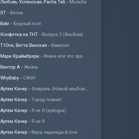
Любовь Успенская, Pacha Tati
-
Мольба
ST
-
Весна
Bakr
-
Бедный поэт
Конфетка на ТНТ
-
Выпуск 2 (Альбом)
T1One, Ветта Венская
-
Вавилон
Мари Краймбрери
-
Иначе всё это зря
Вектор А
-
Жизнь
WhyBaby
-
CASH
Артем Качер
-
Февраль (Новый альбом 2023)
Артем Качер
-
Город помнит
Артем Качер
-
Я не Я (epilogue)
Артем Качер
-
Я не Я
Артем Качер
-
Вера, надежда & love