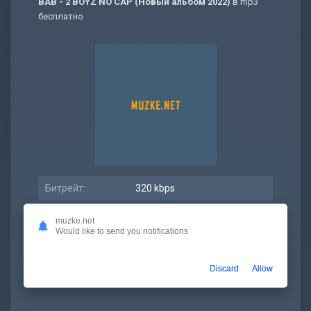
BAB - 2 BOYZ NO CAP (Новый альбом 2022)
в mp3
бесплатно
Битрейт:
320 kbps
Размер:
7.02 МБ
muzke.net
Would like to send you notifications
Длительность:
3:03
Дата релиза:
25 ноябрь 2022
Discard
Allow