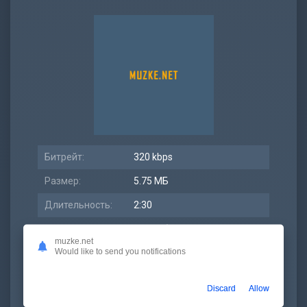
Битрейт:
320 kbps
Размер:
5.75 МБ
Длительность:
2:30
Дата релиза:
25 ноябрь 2022
muzke.net
Would like to send you notifications
Discard
Allow