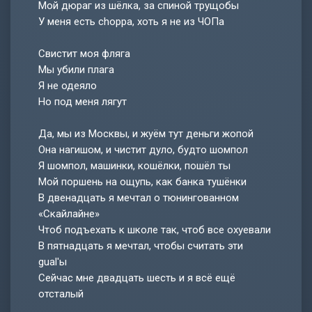
Мой дюраг из шёлка, за спиной трущобы
У меня есть choppa, хоть я не из ЧОПа
Свистит моя фляга
Мы убили плага
Я не одеяло
Но под меня лягут
Да, мы из Москвы, и жуём тут деньги жопой
Она нагишом, и чистит дуло, будто шомпол
Я шомпол, машинки, кошёлки, пошёл ты
Мой поршень на ощупь, как банка тушёнки
В двенадцать я мечтал о тюнингованном
«Скайлайне»
Чтоб подъехать к школе так, чтоб все охуевали
В пятнадцать я мечтал, чтобы считать эти
gual'ы
Сейчас мне двадцать шесть и я всё ещё
отсталый