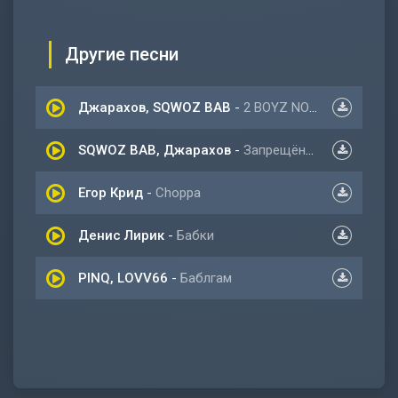
Другие песни
Джарахов, SQWOZ BAB
-
2 BOYZ NO CAP (Новый альбом 2022)
SQWOZ BAB, Джарахов
-
Запрещёнка
Егор Крид
-
Choppa
Денис Лирик
-
Бабки
PINQ, LOVV66
-
Баблгам