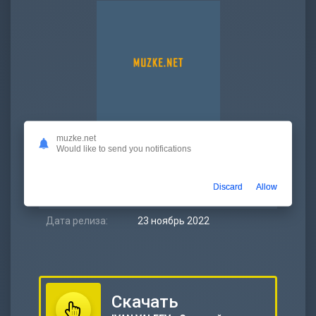
muzke.net
Битрейт:
320 kbps
Would like to send you notifications
Размер:
5.27 МБ
Discard
Allow
Длительность:
2:17
Дата релиза:
23 ноябрь 2022
Скачать