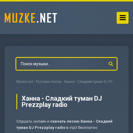
Музке.нет
-
Русские песни
- Ханна - Сладкий туман DJ Prezzplay radio
Ханна - Сладкий туман DJ
Prezzplay radio
-
Мольба
Слушать онлайн и
скачать песню Ханна - Сладкий
туман DJ Prezzplay radio
в mp3 бесплатно