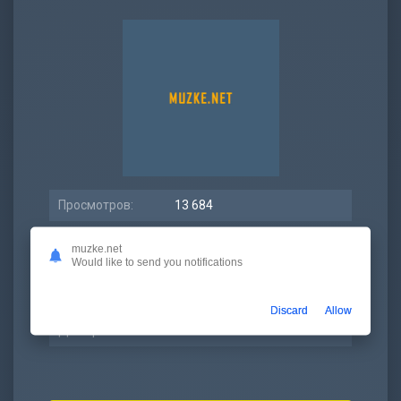
Просмотров:
13 684
Битрейт:
320 kbps
muzke.net
Would like to send you notifications
Размер:
7.21 МБ
Длительность:
3:01
Discard
Allow
Дата релиза:
08 июль 2021