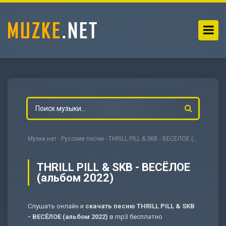
Музке.нет
-
Русские песни
- THRILL PILL & SKB - ВЕСЁЛОЕ (альбом 2022)
THRILL PILL & SKB - ВЕСЁЛОЕ
(альбом 2022)
-
Мольба
Слушать онлайн и
скачать песню THRILL PILL & SKB
- ВЕСЁЛОЕ (альбом 2022)
в mp3 бесплатно