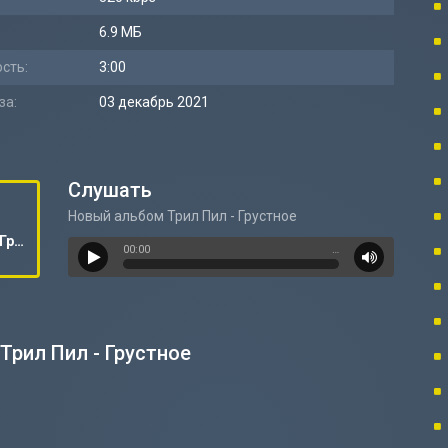
6.9 МБ
сть:
3:00
за:
03 декабрь 2021
Слушать
Новый альбом Трил Пил - Грустное
Новый альбом Трил Пил - Грустное
00:00
…
Трил Пил - Грустное