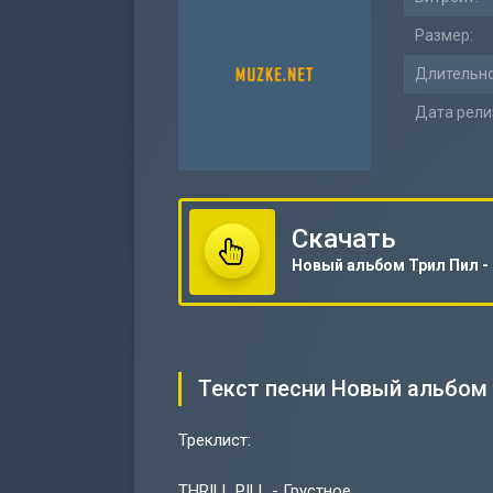
Размер:
Длительно
Дата рели
Скачать
Текст песни Новый альбом 
Треклист:
THRILL PILL - Грустное