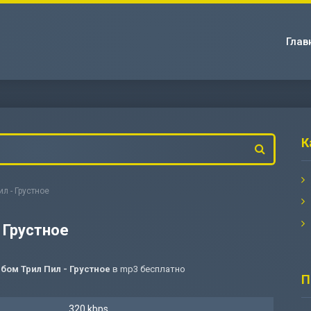
Глав
К
л - Грустное
 Грустное
бом Трил Пил - Грустное
в mp3 бесплатно
П
320 kbps