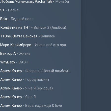
Любовь Успенская, Pacha Tati
-
Мольба
ST
-
Весна
Bakr
-
Бедный поэт
Конфетка на ТНТ
-
Выпуск 2 (Альбом)
T1One, Ветта Венская
-
Вавилон
Мари Краймбрери
-
Иначе всё это зря
Вектор А
-
Жизнь
WhyBaby
-
CASH
Артем Качер
-
Февраль (Новый альбом 2023)
Артем Качер
-
Город помнит
Артем Качер
-
Я не Я (epilogue)
Артем Качер
-
Я не Я
Артем Качер
-
Вера, надежда & love