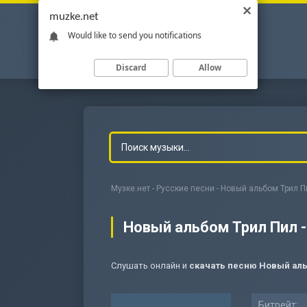
muzke.net
Would like to send you notifications
Discard
Allow
Музке.нет
-
Русские песни
- Новый альбом Трил Пи
Новый альбом Трил Пил -
Слушать онлайн и
скачать песню Новый аль
-
Мольба
Битрейт: