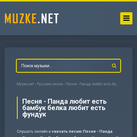
Музке.нет
-
Русские песни
- Песня - Панда любит есть бамбук белка любит есть фундук
Песня - Панда любит есть
бамбук белка любит есть
фундук
-
Мольба
Слушать онлайн и
скачать песню Песня - Панда