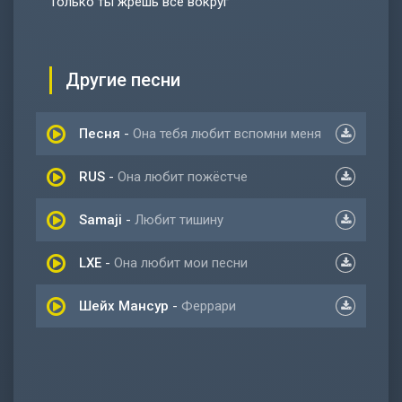
Только ты жрешь все вокруг
Другие песни
Песня
-
Она тебя любит вспомни меня
RUS
-
Она любит пожёстче
Samaji
-
Любит тишину
LXE
-
Она любит мои песни
Шейх Мансур
-
Феррари