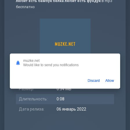
любит есть бамбук белка любит есть фундук
в mp3
бесплатно
muzke.net
Would like to send you notifications
Битрейт:
321 kbps
Discard
Allow
Размер:
0.34 МБ
Длительность:
0:08
Дата релиза:
06 январь 2022