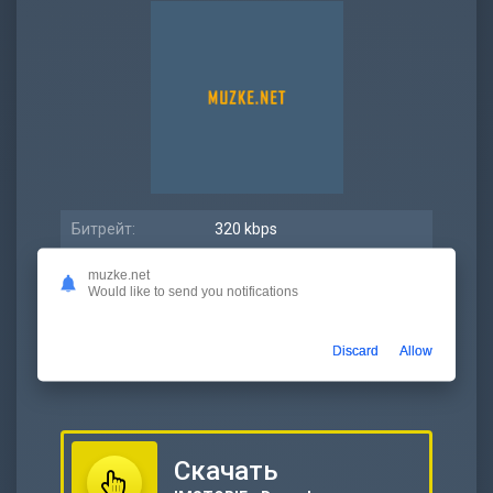
Битрейт:
320 kbps
Размер:
5.86 МБ
muzke.net
Would like to send you notifications
Длительность:
2:29
Дата релиза:
03 январь 2022
Discard
Allow
Скачать