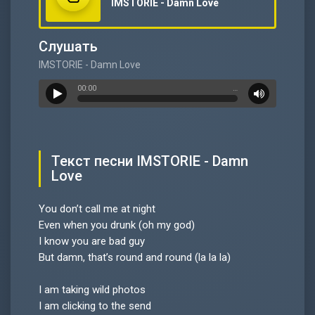
IMSTORIE - Damn Love
Слушать
IMSTORIE - Damn Love
00:00
…
Текст песни IMSTORIE - Damn
Love
You don’t call me at night
Even when you drunk (oh my god)
I know you are bad guy
But damn, that’s round and round (la la la)
I am taking wild photos
I am clicking to the send