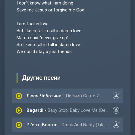
I don’t know what I am doing
Save me Jesus or forgive me God
I am fool in love
But I keep fall in fall in damn love
Mama said “never give up”
So I keep fall in fall in damn love
We could stay a just friends
Другие песни
Люся Чеботина
-
Письмо Санте 2
Bagardi
-
Baby Stop, Baby Love Me (Deep Remix)
Pi'erre Bourne
-
Drunk And Nasty (Tik tok Remix)