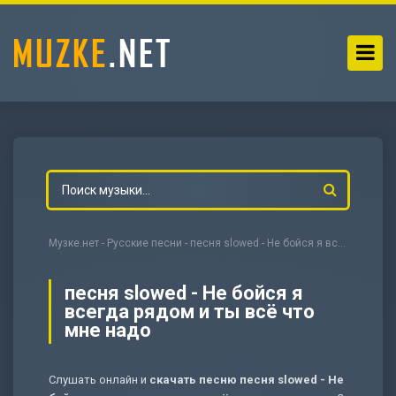
Музке.нет
-
Русские песни
- песня slowed - Не бойся я всегда рядом и ты всё что мне надо
песня slowed - Не бойся я
всегда рядом и ты всё что
мне надо
-
Мольба
Слушать онлайн и
скачать песню песня slowed - Не