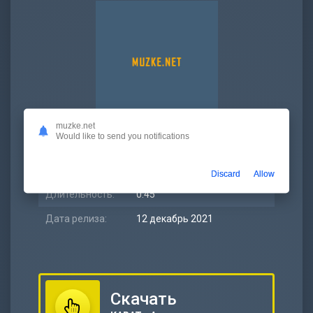
muzke.net
Would like to send you notifications
Битрейт:
320 kbps
Размер:
1.74 МБ
Discard
Allow
Длительность:
0:45
Дата релиза:
12 декабрь 2021
Скачать