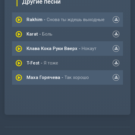
Другие песни
Rakhim
-
Снова ты ждешь выходные
Karat
-
Боль
Клава Кока Руки Вверх
-
Нокаут
T-Fest
-
Я тоже
Маха Горячева
-
Так хорошо