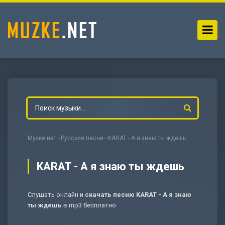
Музке.нет
-
Русские песни
- KARAT - А я знаю ты ждешь
KARAT - А я знаю ты ждешь
Слушать онлайн и
скачать песню KARAT - А я знаю
-
Мольба
ты ждешь
в mp3 бесплатно