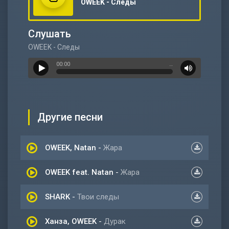
OWEEK - Следы
Слушать
OWEEK - Следы
00:00
…
Другие песни
OWEEK, Natan
-
Жара
OWEEK feat. Natan
-
Жара
SHARK
-
Твои следы
Ханза, OWEEK
-
Дурак