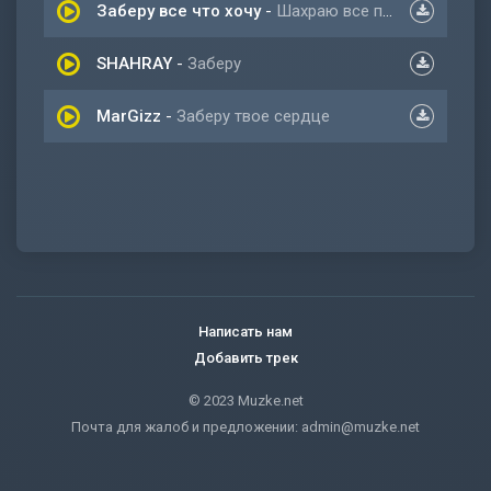
Заберу все что хочу
-
Шахраю все по плечу
SHAHRAY
-
Заберу
MarGizz
-
Заберу твое сердце
Написать нам
Добавить трек
© 2023 Muzke.net
Почта для жалоб и предложении:
admin@muzke.net