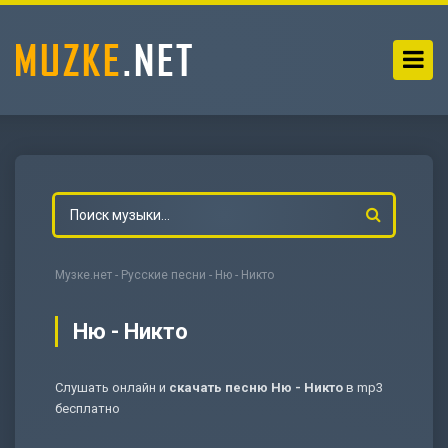
Музке.нет
-
Русские песни
- Ню - Никто
Ню - Никто
Слушать онлайн и
скачать песню Ню - Никто
в mp3
-
Мольба
бесплатно