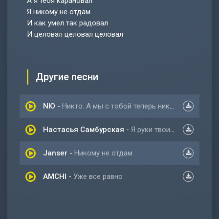
А я тебя карановал
Я никому не отдам
И как умел так радовал
И целовал целовал целовал
Другие песни
NЮ
-
Никто. А мы с тобой теперь никто
Настасья Самбурская
-
Я руки твои целовал
Janser
-
Никому не отдам
AMCHI
-
Уже все равно