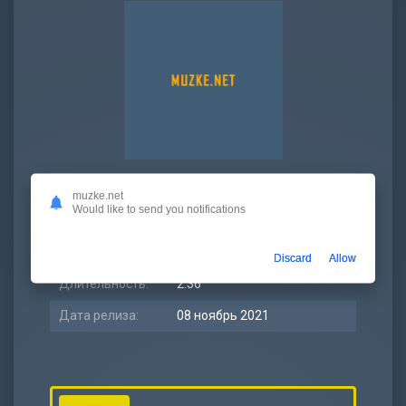
Просмотров:
374 150
muzke.net
Would like to send you notifications
Битрейт:
320 kbps
Размер:
6.06 МБ
Discard
Allow
Длительность:
2:36
Дата релиза:
08 ноябрь 2021