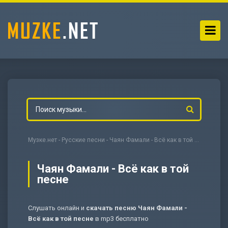
Музке.нет
-
Русские песни
- Чаян Фамали - Всё как в той песне
Чаян Фамали - Всё как в той
песне
-
Мольба
Слушать онлайн и
скачать песню Чаян Фамали -
Всё как в той песне
в mp3 бесплатно