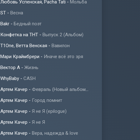
Любовь Успенская, Pacha Tati
-
Мольба
ST
-
Весна
Bakr
-
Бедный поэт
Конфетка на ТНТ
-
Выпуск 2 (Альбом)
T1One, Ветта Венская
-
Вавилон
Мари Краймбрери
-
Иначе всё это зря
Вектор А
-
Жизнь
WhyBaby
-
CASH
Артем Качер
-
Февраль (Новый альбом 2023)
Артем Качер
-
Город помнит
Артем Качер
-
Я не Я (epilogue)
Артем Качер
-
Я не Я
Артем Качер
-
Вера, надежда & love