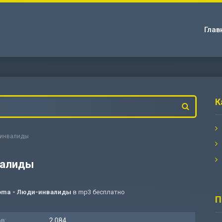
Глав
К
и-инвалиды
валиды
Doma - Люди-инвалиды
в mp3 бесплатно
П
в:
2 084