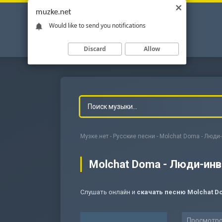
muzke.net
Would like to send you notifications
Discard
Allow
Музке.нет
-
Русские песни
- Molchat Doma - Люд
Molchat Doma - Люди-ин
Слушать онлайн и
скачать песню Molchat 
-
Мольба
Просмотро