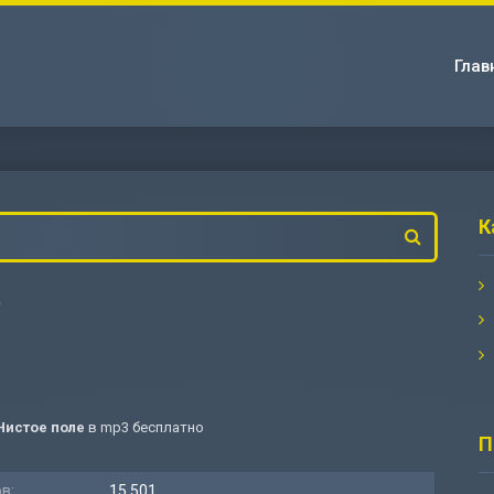
Глав
К
е
Чистое поле
в mp3 бесплатно
П
в:
15 501