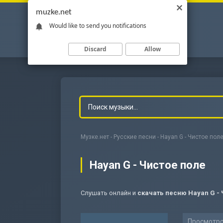
muzke.net
Would like to send you notifications
Discard
Allow
Музке.нет
-
Русские песни
- Hayan G - Чистое пол
Hayan G - Чистое поле
Слушать онлайн и
скачать песню Hayan G - 
-
Мольба
Просмотро