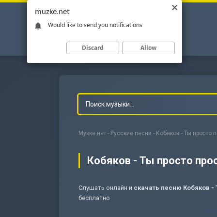
muzke.net
Would like to send you notifications
Discard
Allow
Музке.нет
-
Русские песни
- Кобяков - Ты просто
Кобяков - Ты просто пр
Слушать онлайн и
скачать песню Кобяков -
-
Мольба
бесплатно