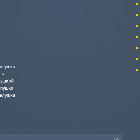
делушка
шка
лушкой
 пушка
делушка