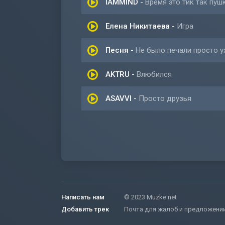
IAMMIND
-
Время это тик так пуш
Елена Никитаева
-
Игра
Песня
-
Не было печали просто у
AKTRU
-
Влюбился
ASAVVI
-
Просто друзья
Написать нам
© 2023 Muzke.net
Добавить трек
Почта для жалоб и предложени