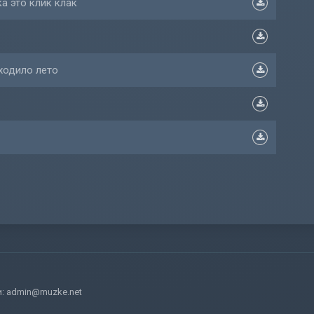
ка это клик клак
ходило лето
и:
admin@muzke.net