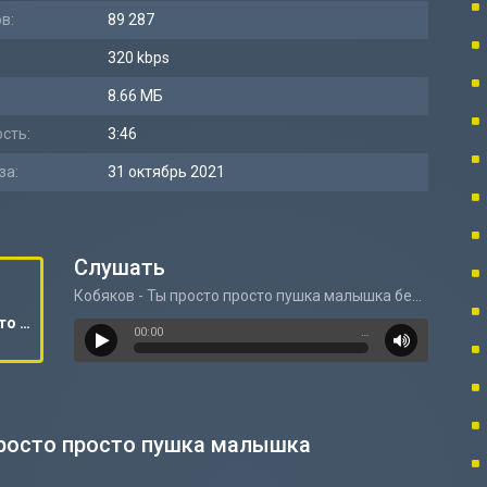
в:
89 287
320 kbps
8.66 МБ
сть:
3:46
за:
31 октябрь 2021
Слушать
Кобяков - Ты просто просто пушка малышка безделушка
Кобяков - Ты просто просто пушка малышка безделушка
00:00
…
просто просто пушка малышка