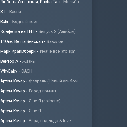
Любовь Успенская, Pacha Tati
-
Мольба
ST
-
Весна
Bakr
-
Бедный поэт
Конфетка на ТНТ
-
Выпуск 2 (Альбом)
T1One, Ветта Венская
-
Вавилон
Мари Краймбрери
-
Иначе всё это зря
Вектор А
-
Жизнь
WhyBaby
-
CASH
Артем Качер
-
Февраль (Новый альбом 2023)
Артем Качер
-
Город помнит
Артем Качер
-
Я не Я (epilogue)
Артем Качер
-
Я не Я
Артем Качер
-
Вера, надежда & love