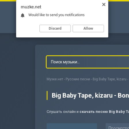
muzke.net
Would like to send you notifications
Discard
Allow
Музке.нет
-
Русские песни
- Big Baby Tape, kizaru 
Big Baby Tape, kizaru - Bo
Слушать онлайн и
скачать песню Big Baby Ta
-
Мольба
Просмотро