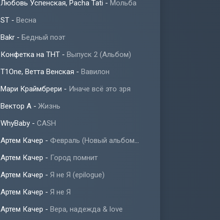
Любовь Успенская, Pacha Tati
-
Мольба
ST
-
Весна
Bakr
-
Бедный поэт
Конфетка на ТНТ
-
Выпуск 2 (Альбом)
T1One, Ветта Венская
-
Вавилон
Мари Краймбрери
-
Иначе всё это зря
Вектор А
-
Жизнь
WhyBaby
-
CASH
Артем Качер
-
Февраль (Новый альбом 2023)
Артем Качер
-
Город помнит
Артем Качер
-
Я не Я (epilogue)
Артем Качер
-
Я не Я
Артем Качер
-
Вера, надежда & love