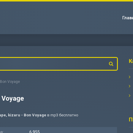
Глав
К
- Bon Voyage
n Voyage
pe, kizaru - Bon Voyage
в mp3 бесплатно
П
в:
6 955