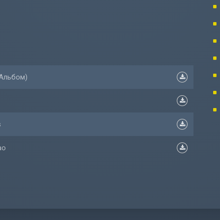
(Альбом)
s
ao