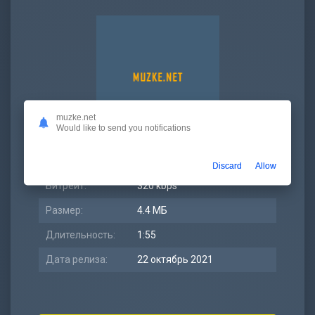
muzke.net
Would like to send you notifications
Просмотров:
2 490
Discard
Allow
Битрейт:
320 kbps
Размер:
4.4 МБ
Длительность:
1:55
Дата релиза:
22 октябрь 2021