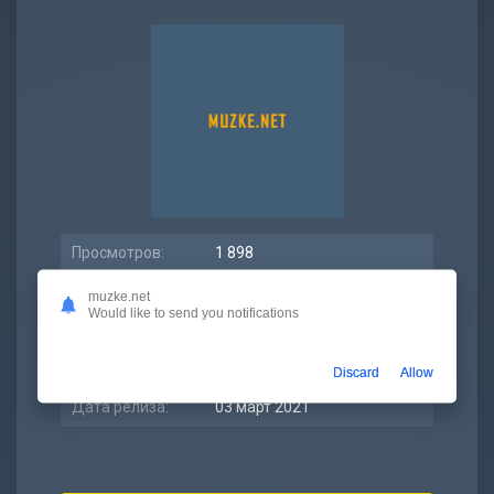
Просмотров:
1 898
Битрейт:
320 kbps
muzke.net
Would like to send you notifications
Размер:
6.97 МБ
Длительность:
3:02
Discard
Allow
Дата релиза:
03 март 2021