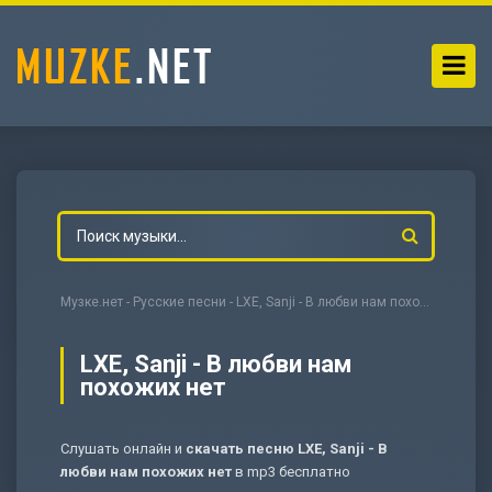
Музке.нет
-
Русские песни
- LXE, Sanji - В любви нам похожих нет
LXE, Sanji - В любви нам
похожих нет
-
Мольба
Слушать онлайн и
скачать песню LXE, Sanji - В
любви нам похожих нет
в mp3 бесплатно