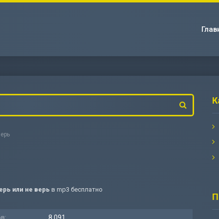
Глав
К
верь
ерь или не верь
в mp3 бесплатно
П
в:
8 091