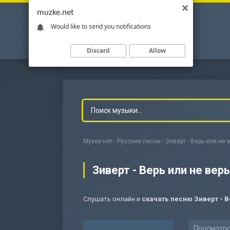
muzke.net
Would like to send you notifications
Discard
Allow
Музке.нет
-
Русские песни
- Зиверт - Верь или не 
Зиверт - Верь или не верь
Слушать онлайн и
скачать песню Зиверт - В
-
Мольба
Просмотро