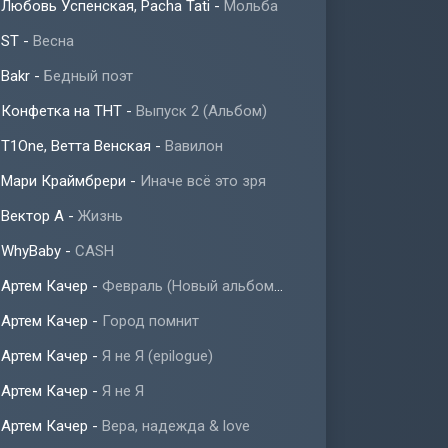
Любовь Успенская, Pacha Tati
-
Мольба
ST
-
Весна
Bakr
-
Бедный поэт
Конфетка на ТНТ
-
Выпуск 2 (Альбом)
T1One, Ветта Венская
-
Вавилон
Мари Краймбрери
-
Иначе всё это зря
Вектор А
-
Жизнь
WhyBaby
-
CASH
Артем Качер
-
Февраль (Новый альбом 2023)
Артем Качер
-
Город помнит
Артем Качер
-
Я не Я (epilogue)
Артем Качер
-
Я не Я
Артем Качер
-
Вера, надежда & love