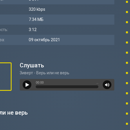
320 kbps
7.34 МБ
сть:
3:12
за:
09 октябрь 2021
Слушать
Зиверт - Верь или не верь
00:00
…
ли не верь