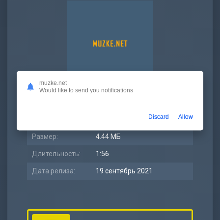
muzke.net
Would like to send you notifications
Просмотров:
3 034
Discard
Allow
Битрейт:
320 kbps
Размер:
4.44 МБ
Длительность:
1:56
Дата релиза:
19 сентябрь 2021