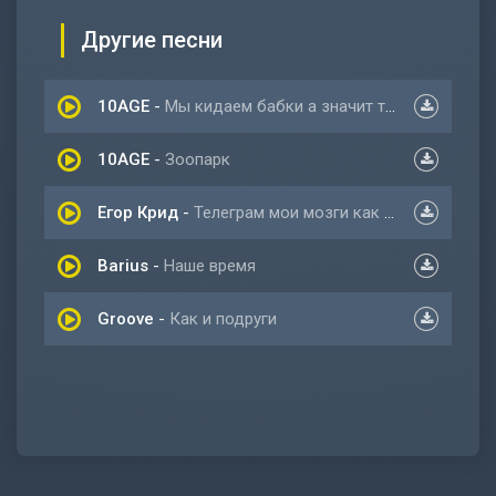
Другие песни
10AGE
-
Мы кидаем бабки а значит танцуем на костях
10AGE
-
Зоопарк
Егор Крид
-
Телеграм мои мозги как все ваши подруги
Barius
-
Наше время
Groove
-
Как и подруги