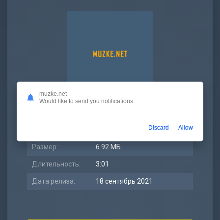
muzke.net
Would like to send you notifications
Просмотров:
15 294
Discard
Allow
Битрейт:
320 kbps
Размер:
6.92 МБ
Длительность:
3:01
Дата релиза:
18 сентябрь 2021