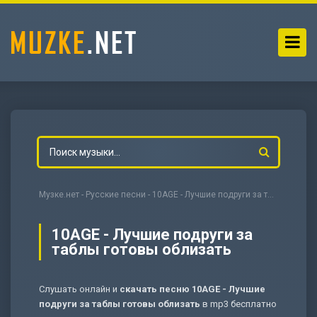
Музке.нет
-
Русские песни
- 10AGE - Лучшие подруги за таблы готовы облизать
10AGE - Лучшие подруги за
таблы готовы облизать
-
Мольба
Слушать онлайн и
скачать песню 10AGE - Лучшие
подруги за таблы готовы облизать
в mp3 бесплатно