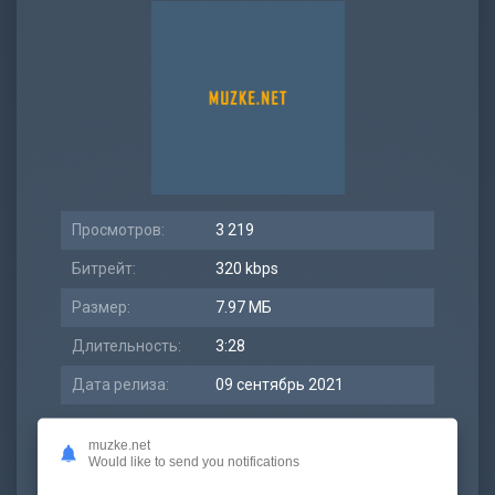
Просмотров:
3 219
Битрейт:
320 kbps
Размер:
7.97 МБ
Длительность:
3:28
Дата релиза:
09 сентябрь 2021
muzke.net
Would like to send you notifications