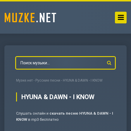
Музке.нет
-
Русские песни
- HYUNA & DAWN - I KNOW
HYUNA & DAWN - I KNOW
Слушать онлайн и
скачать песню HYUNA & DAWN - I
-
Мольба
KNOW
в mp3 бесплатно