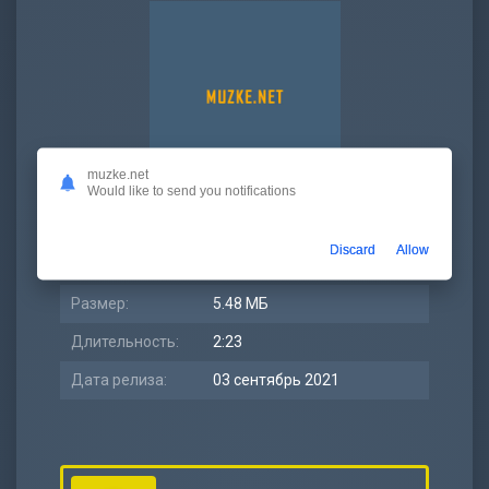
muzke.net
Would like to send you notifications
Просмотров:
6 785
Discard
Allow
Битрейт:
320 kbps
Размер:
5.48 МБ
Длительность:
2:23
Дата релиза:
03 сентябрь 2021