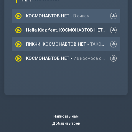
КОСМОНАВТОВ НЕТ
-
В синем
Hella Kidz feat. КОСМОНАВТОВ НЕТ
-
На Луну
ПИКЧИ! КОСМОНАВТОВ НЕТ
-
ТАКОЙ ЖЕ КАК И Я
КОСМОНАВТОВ НЕТ
-
Из космоса с любовью
Написать нам
Добавить трек