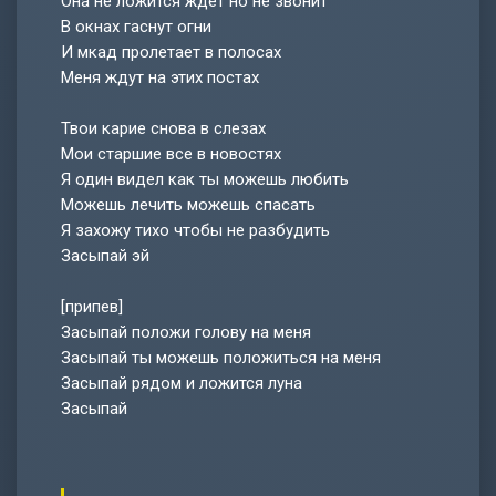
Она не ложится ждёт но не звонит
В окнах гаснут огни
И мкад пролетает в полосах
Меня ждут на этих постах
Твои карие снова в слезах
Мои старшие все в новостях
Я один видел как ты можешь любить
Можешь лечить можешь спасать
Я захожу тихо чтобы не разбудить
Засыпай эй
[припев]
Засыпай положи голову на меня
Засыпай ты можешь положиться на меня
Засыпай рядом и ложится луна
Засыпай