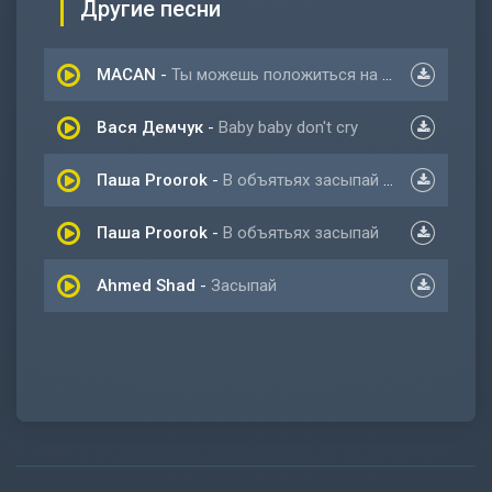
Другие песни
MACAN
-
Ты можешь положиться на меня засыпай
Вася Демчук
-
Baby baby don't cry
Паша Proorok
-
В объятьях засыпай (Seewoow Remix)
Паша Proorok
-
В объятьях засыпай
Ahmed Shad
-
Засыпай