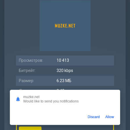
Просмотров:
10 413
Битрейт:
320 kbps
Размер:
6.23 МБ
Длительность:
2:42
muzke.net
Дата релиза:
11 ноябрь 2021
Would like to send you notifications
Discard
Allow