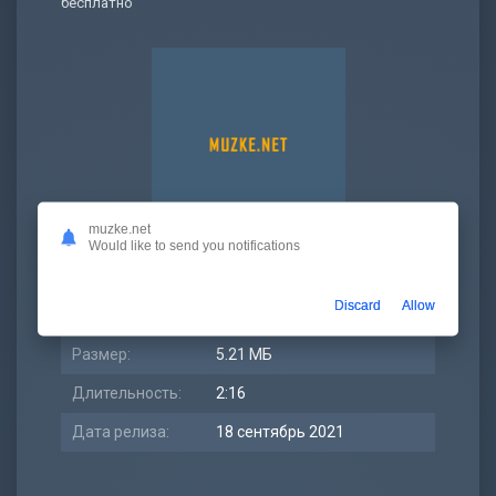
бесплатно
muzke.net
Would like to send you notifications
Просмотров:
48 332
Discard
Allow
Битрейт:
320 kbps
Размер:
5.21 МБ
Длительность:
2:16
Дата релиза:
18 сентябрь 2021