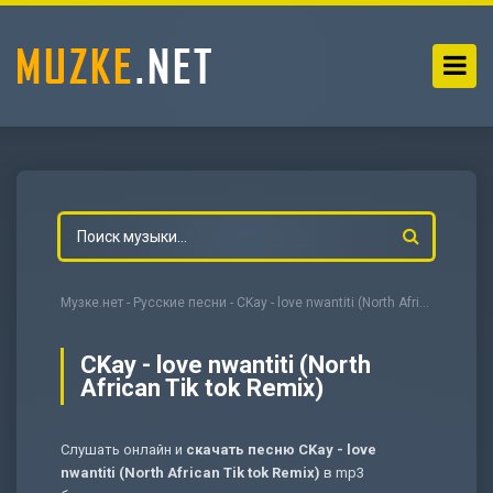
Музке.нет
-
Русские песни
- CKay - love nwantiti (North African Tik tok Remix)
CKay - love nwantiti (North
African Tik tok Remix)
-
Мольба
Слушать онлайн и
скачать песню CKay - love
nwantiti (North African Tik tok Remix)
в mp3