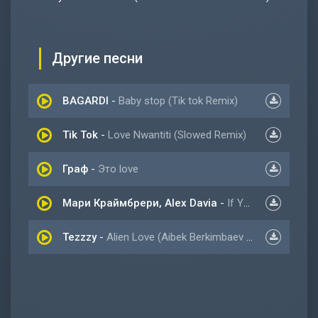
Другие песни
BAGARDI
-
Baby stop (Tik tok Remix)
Tik Tok
-
Love Nwantiti (Slowed Remix)
Граф
-
Это love
Мари Краймбрери, Alex Davia
-
If You Love Me
Tezzzy
-
Alien Love (Aibek Berkimbaev Remix)